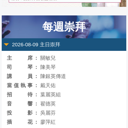
靈
真
堂
每週崇拜
2026-08-09
主日崇拜
主席
關敏兒
司琴
陳美琴
講員
陳銀英傳道
當值執事
戴天佑
招待
葉麗英組
音響
翟德英
投影
吳麗芬
插花
廖萍紅