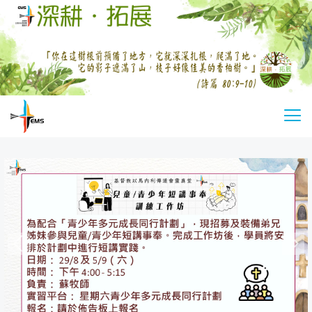
Skip
to
main
content
基
切
督
換
教
選
以
單
馬
內
利
傳
道
會