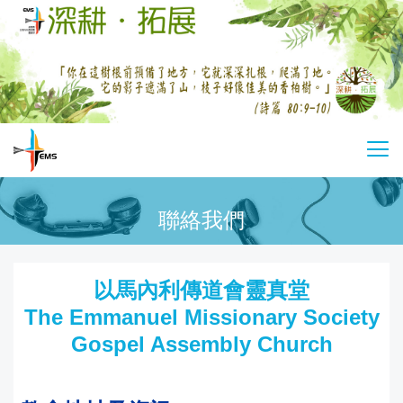
Skip
to
main
content
基
切
督
換
教
選
聯絡我們
以
單
馬
內
以馬內利傳道會靈真堂
利
The Emmanuel Missionary Society
傳
Gospel Assembly Church
道
會