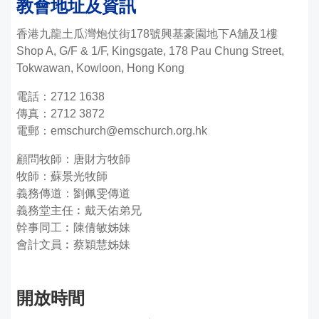
教會地址及資訊
靈
真
香港
九龍土瓜灣炮仗街178號興基豪園地下A舖及1樓
堂
Shop A, G/F & 1/F, Kingsgate, 178 Pau Chung Street,
Tokwawan, Kowloon, Hong Kong
電話：2712 1638
傳真：2712 3872
電郵：
emschurch@emschurch.org.hk
顧問牧師：唐財方牧師
牧師：蘇景光牧師
義務傳道：劉佩雯傳道
義務堂主任︰戴天佑弟兄
幹事同工︰陳倩敏姊妹
會計文員︰蔡穎慧姊妹
開放時間