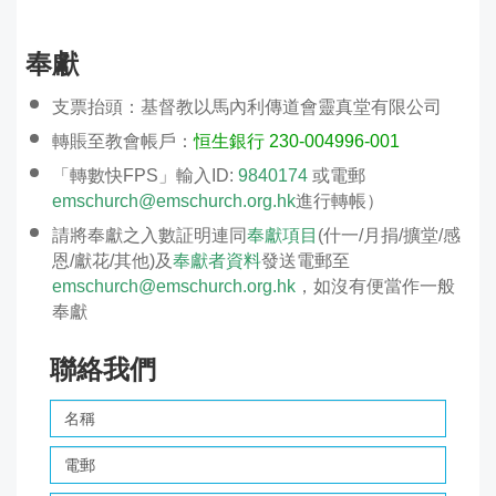
奉獻
支票抬頭：基督教以馬內利傳道會靈真堂有限公司
轉賬至教會帳戶：
恒生銀行 230-004996-001
「轉數快FPS」輸入ID:
9840174
或電郵
emschurch@emschurch.org.hk
進行轉帳）
請將奉獻之入數証明連同
奉獻項目
(什一/月捐/擴堂/感
恩/獻花/其他)及
奉獻者資料
發送電郵至
emschurch@emschurch.org.hk
，如沒有便當作一般
奉獻
聯絡我們