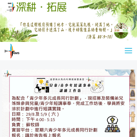
Skip
to
main
content
基
切
督
換
教
選
以
單
馬
內
利
傳
道
會