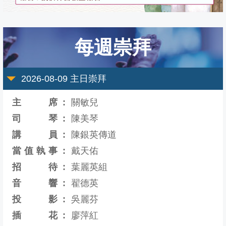
靈
真
堂
每週崇拜
2026-08-09
主日崇拜
主席
關敏兒
司琴
陳美琴
講員
陳銀英傳道
當值執事
戴天佑
招待
葉麗英組
音響
翟德英
投影
吳麗芬
插花
廖萍紅