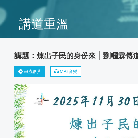
馬
講道重溫
內
利
傳
煉出子民的身份來
劉幗霖傳
道
串流影片
MP3音樂
會
靈
真
堂