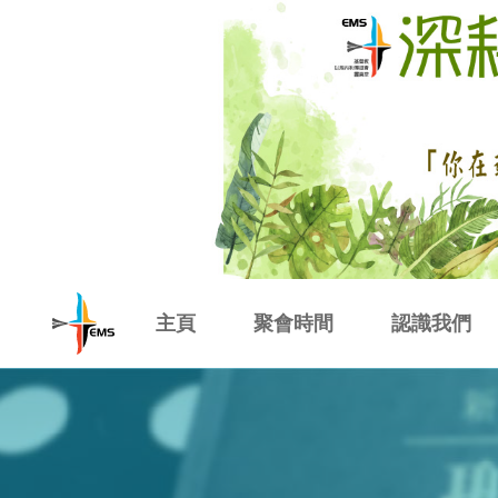
Skip
to
main
content
基
主頁
聚會時間
認識我們
督
本堂聚會
事奉人員表
教會信仰
教會歷史
教會同工
教
以