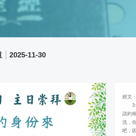
道
2025-11-30
經文
請約
洗，
吧，