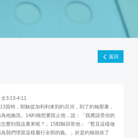
返回
：
太3:13-4:11
3:13當時，耶穌從加利利來到約旦河，到了約翰那裏，
翰為他施洗。
14
約翰想要阻止他，說：「我應該受你的
你怎麼到我這裏來呢？」
15
耶穌回答他：「暫且這樣做
因為我們理當這樣履行全部的義。」於是約翰就依了