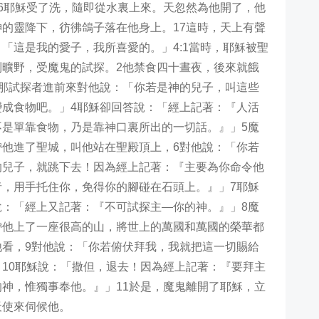
6
耶穌受了洗，隨即從水裏上來。天忽然為他開了，他
神的靈降下，彷彿鴿子落在他身上。
17
這時，天上有聲
：「這是我的愛子，我所喜愛的。」
4:1
當時，耶穌被聖
到曠野，受魔鬼的試探。
2
他禁食四十晝夜，後來就餓
那試探者進前來對他說：「你若是神的兒子，叫這些
變成食物吧。」
4
耶穌卻回答說：「經上記著：『人活
不是單靠食物，乃是靠神口裏所出的一切話。』」
5
魔
帶他進了聖城，叫他站在聖殿頂上，
6
對他說：「你若
的兒子，就跳下去！因為經上記著：『主要為你命令他
者，用手托住你，免得你的腳碰在石頭上。』」
7
耶穌
說：「經上又記著：『不可試探主—你的神。』」
8
魔
帶他上了一座很高的山，將世上的萬國和萬國的榮華都
他看，
9
對他說：「你若俯伏拜我，我就把這一切賜給
」
10
耶穌說：「撒但，退去！因為經上記著：『要拜主
的神，惟獨事奉他。』」
11
於是，魔鬼離開了耶穌，立
天使來伺候他。