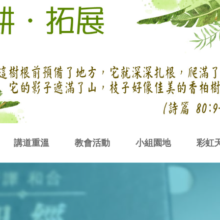
講道重溫
教會活動
小組園地
彩虹
猶大區
西布倫區
迦得區