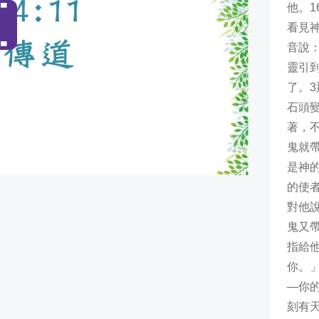
他。
1
看見
音說
靈引
了。
3
石頭
著，
鬼就
是神
的使
對他
鬼又
指給
你。
—你
刻有