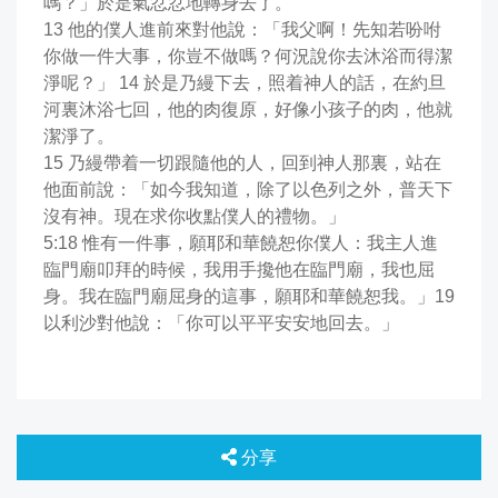
嗎？」於是氣忿忿地轉身去了。
13 他的僕人進前來對他說：「我父啊！先知若吩咐
你做一件大事，你豈不做嗎？何況說你去沐浴而得潔
淨呢？」 14 於是乃縵下去，照着神人的話，在約旦
河裏沐浴七回，他的肉復原，好像小孩子的肉，他就
潔淨了。
15 乃縵帶着一切跟隨他的人，回到神人那裏，站在
他面前說：「如今我知道，除了以色列之外，普天下
沒有神。現在求你收點僕人的禮物。」
5:18 惟有一件事，願耶和華饒恕你僕人：我主人進
臨門廟叩拜的時候，我用手攙他在臨門廟，我也屈
身。我在臨門廟屈身的這事，願耶和華饒恕我。」19
以利沙對他說：「你可以平平安安地回去。」
分享