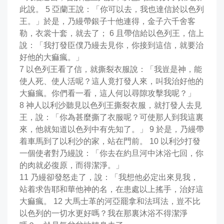
此說。 5 亞蘭王說：「你可以去，我也達信於以色列
王。」於是，乃縵帶銀子十他連得，金子六千舍客
勒，衣裳十套，就去了； 6 且帶信給以色列王，信上
說：「我打發臣僕乃縵去見你，你接到這信，就要治
好他的大痲瘋。」
7 以色列王看了信，就撕裂衣服說：「我豈是神，能
使人死、使人活呢？這人竟打發人來，叫我治好他的
大痲瘋。你們看一看，這人何以尋隙攻擊我呢？」
8 神人以利沙聽見以色列王撕裂衣服，就打發人去見
王，說：「你為甚麼撕了衣服呢？可使那人到我這裏
來，他就知道以色列中有先知了。」 9 於是，乃縵帶
着車馬到了以利沙的家，站在門前。 10 以利沙打發
一個使者對乃縵說：「你去在約旦河中沐浴七回，你
的肉就必復原，而得潔淨。」
11 乃縵卻發怒走了，說：「我想他必定出來見我，
站着求告耶和華他神的名，在患處以上搖手，治好這
大痲瘋。 12 大馬士革的河亞罷拿和法珥法，豈不比
以色列的一切水更好嗎？我在那裏沐浴不得潔淨