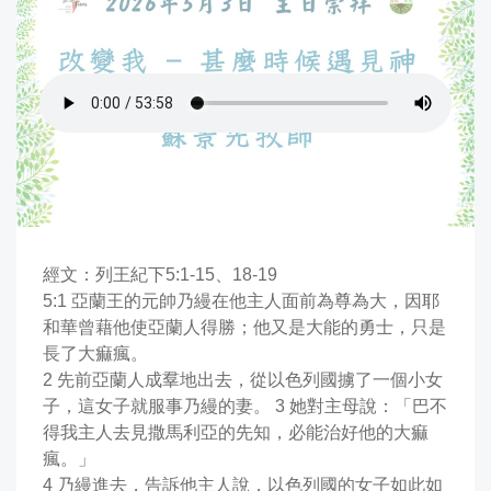
靈
真
堂
經文：
列王紀下5:1-15、18-19
5:1 亞蘭王的元帥乃縵在他主人面前為尊為大，因耶
和華曾藉他使亞蘭人得勝；他又是大能的勇士，只是
長了大痲瘋。
2 先前亞蘭人成羣地出去，從以色列國擄了一個小女
子，這女子就服事乃縵的妻。 3 她對主母說：「巴不
得我主人去見撒馬利亞的先知，必能治好他的大痲
瘋。」
4 乃縵進去，告訴他主人說，以色列國的女子如此如