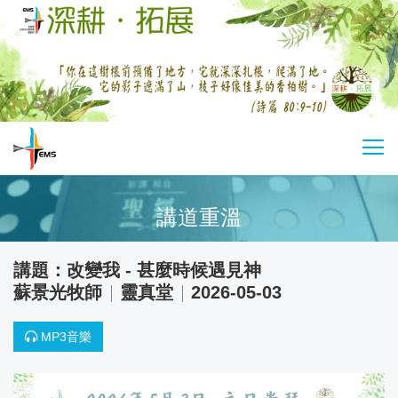
Skip
to
main
content
基
切
督
換
教
選
講道重溫
以
單
馬
內
改變我 - 甚麼時候遇見神
蘇景光牧師
靈真堂
2026-05-03
利
傳
MP3音樂
道
會