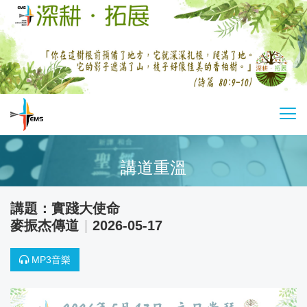
Skip
to
main
content
基
切
督
換
教
選
講道重溫
以
單
馬
內
實踐大使命
麥振杰傳道
2026-05-17
利
傳
MP3音樂
道
會