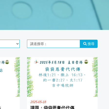
講道
搜
搜尋
尋：
2025-05-18
點
袋袋恩膏代代傳