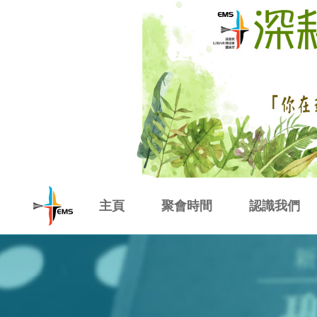
Skip
to
main
content
基
主頁
聚會時間
認識我們
督
本堂聚會
事奉人員表
教會信仰
教會歷史
教會同工
教
以