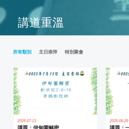
馬
講道重溫
內
利
傳
所有類別
主日崇拜
特別聚會
道
會
靈
真
2025-07-13
2025-06-29
堂
伊甸園解密