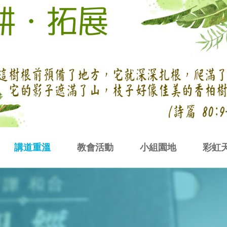
講道重溫
教會活動
小組園地
彩虹
猶大區
西布倫區
迦得區