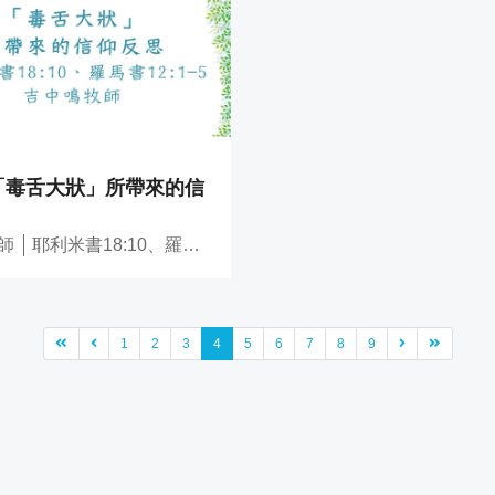
「毒舌大狀」 所帶來的信
師
耶利米書18:10、羅馬書12:1-5
1
2
3
4
5
6
7
8
9